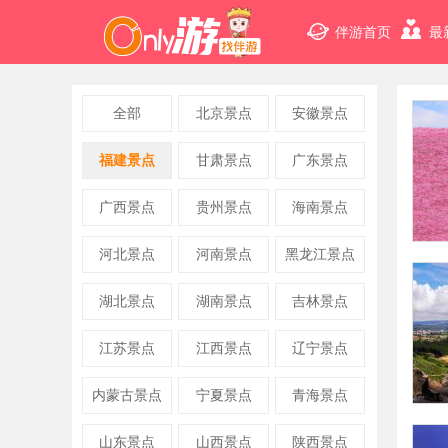
伴游首页
最
全部
北京景点
安徽景点
福建景点
甘肃景点
广东景点
广西景点
贵州景点
海南景点
河北景点
河南景点
黑龙江景点
湖北景点
湖南景点
吉林景点
江苏景点
江西景点
辽宁景点
内蒙古景点
宁夏景点
青海景点
山东景点
山西景点
陕西景点