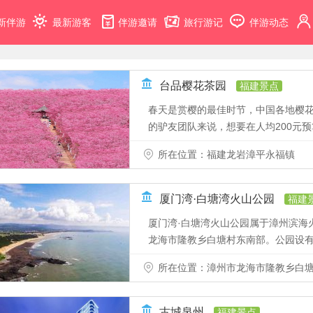
新伴游
最新游客
伴游邀请
旅行游记
伴游动态
台品樱花茶园
福建景点
春天是赏樱的最佳时节，中国各地樱花
的驴友团队来说，想要在人均200元预
所在位置：福建龙岩漳平永福镇
厦门湾·白塘湾火山公园
福建
厦门湾·白塘湾火山公园属于漳州滨海
龙海市隆教乡白塘村东南部。公园设有滨
所在位置：漳州市龙海市隆教乡白
古城泉州
福建景点