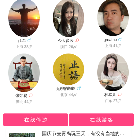
greathe
今天多云
hj121
上海·41岁
浙江·26岁
上海·38岁
无聊的蜘蛛
林幸儿
北京·44岁
张荣易
广东·27岁
湖北·44岁
在 线 伴 游
在 线 游 客
国庆节去青岛玩三天，有没有当地的导游私信我哈