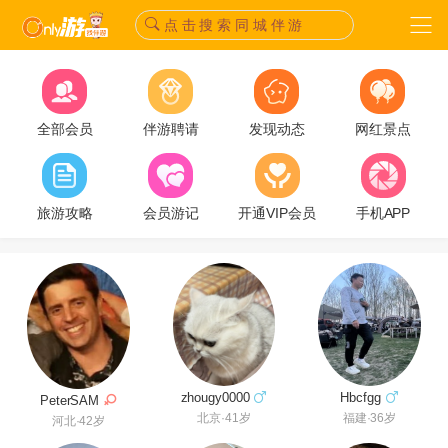
点 击 搜 索 同 城 伴 游
全部会员
伴游聘请
发现动态
网红景点
旅游攻略
会员游记
开通VIP会员
手机APP
Hbcfgg
zhougy0000
PeterSAM
福建·36岁
北京·41岁
河北·42岁