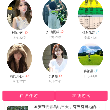
奶油蛋糕
优创伟哥
上海小苏
上海·28岁
安徽·42岁
上海·22岁
蒋祯梁
瞬间开心v
李梦熙
广东·41岁
河北·22岁
四川·25岁
在 线 伴 游
在 线 游 客
国庆节去青岛玩三天，有没有当地的导游私信我哈