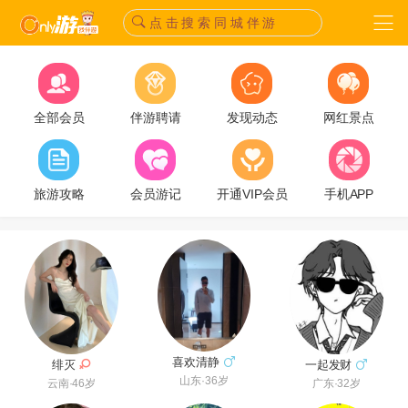
点 击 搜 索 同 城 伴 游
全部会员
伴游聘请
发现动态
网红景点
旅游攻略
会员游记
开通VIP会员
手机APP
喜欢清静
绯灭
一起发财
山东·36岁
云南·46岁
广东·32岁