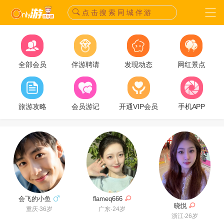
点 击 搜 索 同 城 伴 游
全部会员
伴游聘请
发现动态
网红景点
旅游攻略
会员游记
开通VIP会员
手机APP
flameq666
会飞的小鱼
晓悦
广东·24岁
重庆·36岁
浙江·26岁