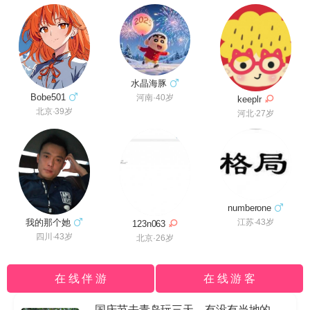
水晶海豚
Bobe501
河南·40岁
keeplr
北京·39岁
河北·27岁
numberone
我的那个她
江苏·43岁
123n063
四川·43岁
北京·26岁
在 线 伴 游
在 线 游 客
国庆节去青岛玩三天，有没有当地的导游私信我哈