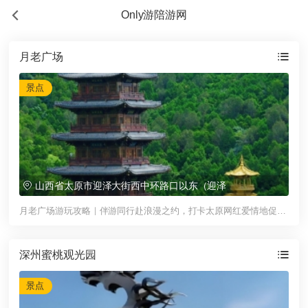
Only游陪游网
月老广场
景点
山西省太原市迎泽大街西中环路口以东（迎泽
月老广场游玩攻略｜伴游同行赴浪漫之约，打卡太原网红爱情地促缘分大家好，我是常年做
深州蜜桃观光园
景点