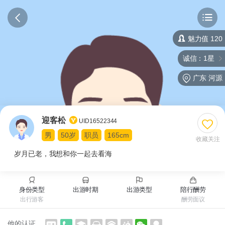
魅力值 120
诚信：1星
广东 河源
迎客松
UID16522344
男
50岁
职员
165cm
收藏关注
岁月已老，我想和你一起去看海
身份类型
出游时期
出游类型
陪行酬劳
出行游客
酬劳面议
他的认证