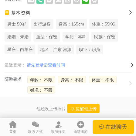
基本资料
男士 50岁
出行游客
身高：165cm
体重：55KG
婚姻：未婚
血型：保密
学历：本科
民族：保密
星座：白羊座
地区：广东 河源
职业：职员
最近登录：
请先登录后查看时间
陪游要求
年龄： 不限
身高： 不限
体重： 不限
婚况： 不限
他还没上传照片
提醒他上传
在线聊天
城市微游
广东伴游景区
首页
联系方式
添加好友
邀请出游