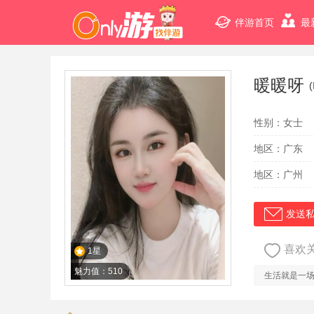
伴游首页
最
暖暖呀
性别：女士
地区：广东
地区：广州
发送
喜欢
1星
魅力值：510
生活就是一场