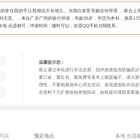
的牵住我的手让我相信天长地久。当我白发苍苍躺在你怀里 ，将合上
天堂。，来自广东广州的旅行伴游，年龄26岁，学历为本科，身高170
各地 合适都可，伴游时间：随时可以，欢迎QQ手机与我联系。
温馨提示您：
禁止通过本站进行非法交易，找伴游请提高防骗意识
要订金、要红包、要路费等基本上都是骗子。请大家
理性，不要抱着侥幸心理去尝试。发现虚假欺诈信息
击资料下方扩展按钮举报投诉，如有疑问请联系客服
可以
预定地点:
各地 合适