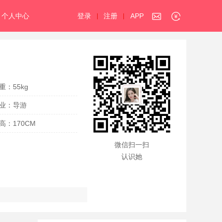
个人中心
登录
注册
APP
|
|
重：55kg
业：导游
高：170CM
微信扫一扫
认识她