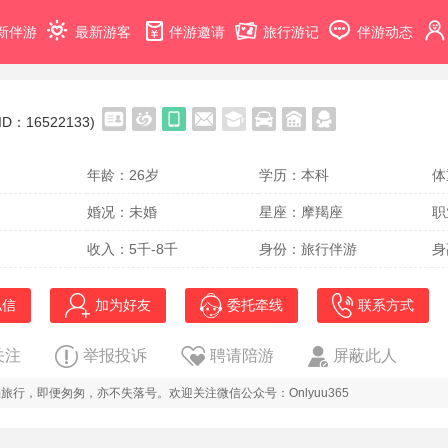
新伴游
最新游客
伴游邀请
旅行游记
伴游动态
(ID：16522133)
年龄：26岁
学历：本科
体
婚况：未婚
星座：摩羯座
职
收入：5千-8千
身份：旅行伴游
身
私信
加为好友
委托牵线
联系方式
关注
举报投诉
聘请陪游
屏蔽此人
旅行，即便匆匆，亦不失落号。欢迎关注微信公众号：Onlyuu365