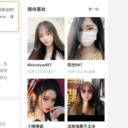
猜你喜欢
换一组
双眸的时
cm，体
，先
Melodyw487
阳光997
保持
22岁 170CM 厦门
29岁 161CM 东城
请点
。
都可
小琳琳妮
这枚海豚不太冷