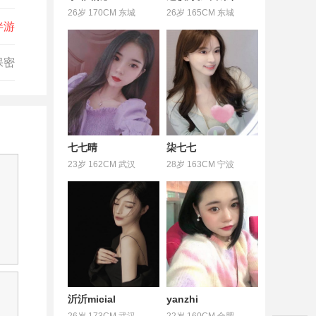
26岁 170CM 东城
26岁 165CM 东城
伴游
保密
七七晴
柒七七
23岁 162CM 武汉
28岁 163CM 宁波
沂沂micial
yanzhi