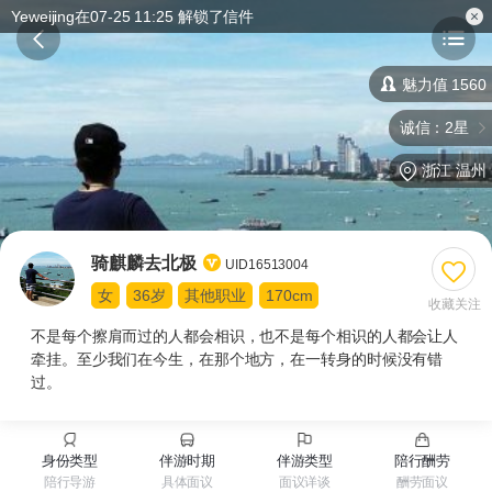
Yeweijing在07-25 11:25 解锁了信件
魅力值 1560
诚信：2星
浙江 温州
骑麒麟去北极
UID16513004
女
36岁
其他职业
170cm
收藏关注
不是每个擦肩而过的人都会相识，也不是每个相识的人都会让人
牵挂。至少我们在今生，在那个地方，在一转身的时候没有错
过。
身份类型
伴游时期
伴游类型
陪行酬劳
陪行导游
具体面议
面议详谈
酬劳面议