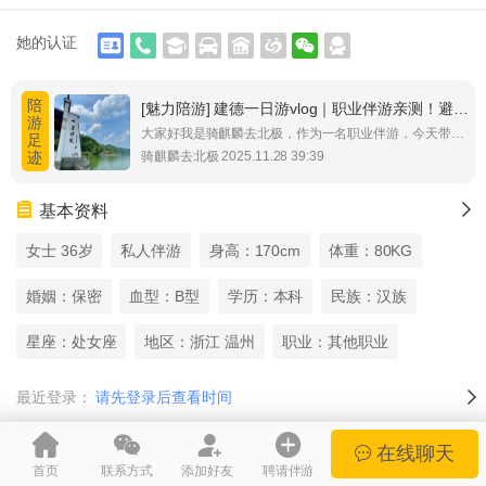
她的认证
陪
[魅力陪游]
建德一日游vlog｜职业伴游亲测！避开这些坑，轻松玩转山水小城
游
大家好我是骑麒麟去北极，作为一名职业伴游，今天带大家亲测建德市一日游！很多兄弟姐妹来建德不知道怎么安排，容易踩坑，这份超
足
迹
骑麒麟去北极 2025.11.28 39:39
基本资料
女士 36岁
私人伴游
身高：170cm
体重：80KG
婚姻：保密
血型：B型
学历：本科
民族：汉族
星座：处女座
地区：浙江 温州
职业：其他职业
最近登录：
请先登录后查看时间
在线聊天
兴趣爱好：
唱歌 旅游 美食 汽车
首页
联系方式
添加好友
聘请伴游