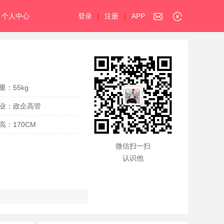
个人中心
登录
注册
APP
|
|
重：55kg
业：政企高管
高：170CM
微信扫一扫
认识他