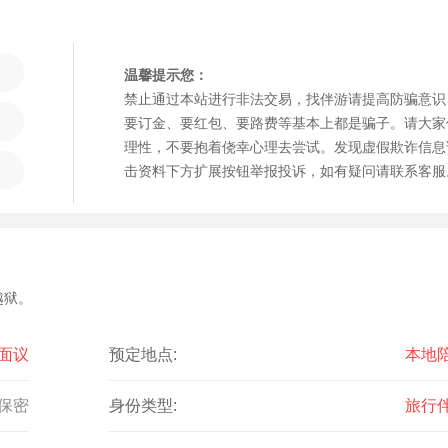
温馨提示您：
禁止通过本站进行非法交易，找伴游请提高防骗意识
要订金、要红包、要路费等基本上都是骗子。请大家
理性，不要抱着侥幸心理去尝试。发现虚假欺诈信息
击资料下方扩展按钮举报投诉，如有疑问请联系客服
越狱。
面议
预定地点:
本地
保密
身份类型:
旅行