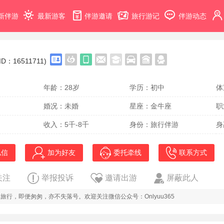
新伴游
最新游客
伴游邀请
旅行游记
伴游动态
(ID：16511711)
年龄：28岁
学历：初中
体
婚况：未婚
星座：金牛座
职
收入：5千-8千
身份：旅行伴游
身
私信
加为好友
委托牵线
联系方式
关注
举报投诉
邀请出游
屏蔽此人
旅行，即便匆匆，亦不失落号。欢迎关注微信公众号：Onlyuu365