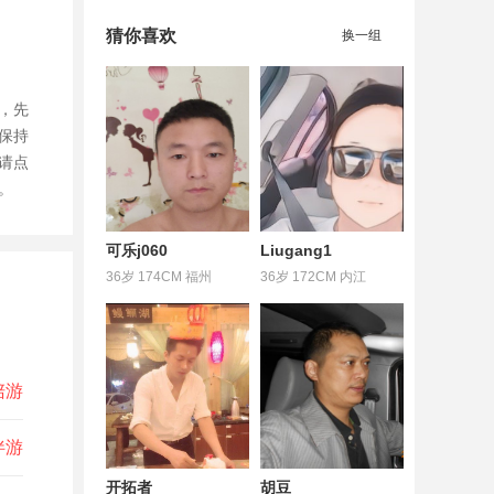
猜你喜欢
换一组
，先
保持
请点
。
可乐j060
Liugang1
36岁 174CM 福州
36岁 172CM 内江
陪游
伴游
开拓者
胡豆