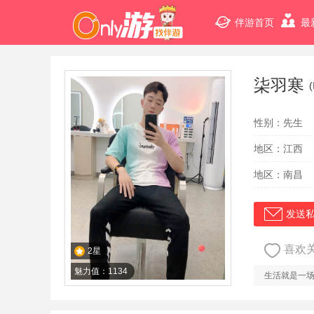
伴游首页
最
柒羽寒
性别：先生
地区：江西
地区：南昌
发送
喜欢
2星
魅力值：1134
生活就是一场