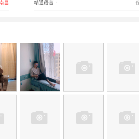
 南昌
精通语言：