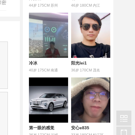
保密
44岁 175CM 苏州
46岁 180CM 内江
冷冰
阳光lei1
40岁 175CM 南通
36岁 170CM 茂名
第一眼的感觉
安心e835