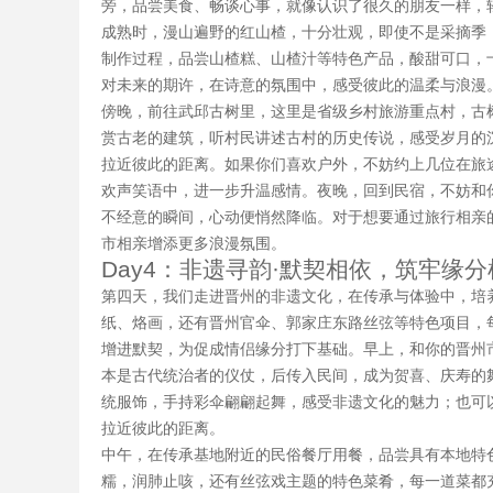
旁，品尝美食、畅谈心事，就像认识了很久的朋友一样，
成熟时，漫山遍野的红山楂，十分壮观，即使不是采摘季
制作过程，品尝山楂糕、山楂汁等特色产品，酸甜可口，
对未来的期许，在诗意的氛围中，感受彼此的温柔与浪漫
傍晚，前往武邱古树里，这里是省级乡村旅游重点村，古
赏古老的建筑，听村民讲述古村的历史传说，感受岁月的
拉近彼此的距离。如果你们喜欢户外，不妨约上几位在旅
欢声笑语中，进一步升温感情。夜晚，回到民宿，不妨和
不经意的瞬间，心动便悄然降临。对于想要通过旅行相亲
市相亲增添更多浪漫氛围。
Day4：非遗寻韵·默契相依，筑牢缘分
第四天，我们走进晋州的非遗文化，在传承与体验中，培
纸、烙画，还有晋州官伞、郭家庄东路丝弦等特色项目，
增进默契，为促成情侣缘分打下基础。早上，和你的晋州
本是古代统治者的仪仗，后传入民间，成为贺喜、庆寿的
统服饰，手持彩伞翩翩起舞，感受非遗文化的魅力；也可
拉近彼此的距离。
中午，在传承基地附近的民俗餐厅用餐，品尝具有本地特
糯，润肺止咳，还有丝弦戏主题的特色菜肴，每一道菜都