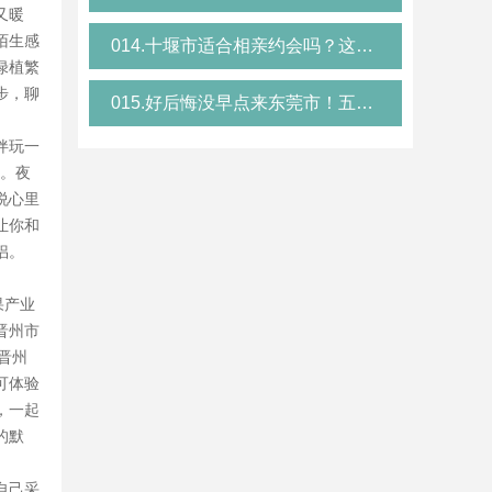
又暖
陌生感
014.十堰市适合相亲约会吗？这份攻略告诉你，十堰交友必看
绿植繁
步，聊
015.好后悔没早点来东莞市！五天玩遍精华，东莞伴游体验报告
伴玩一
柔。夜
说心里
让你和
侣。
果产业
晋州市
晋州
可体验
，一起
的默
自己采