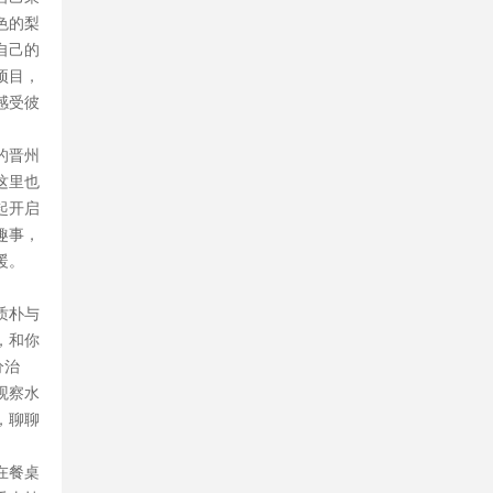
色的梨
自己的
项目，
感受彼
的晋州
这里也
起开启
趣事，
暖。
质朴与
，和你
分治
观察水
，聊聊
在餐桌