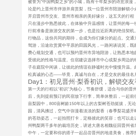
被誉为“中国鸭梨之乡”的小城，既有千年梨乡的诗意浪
论是约上晋州市伴游并肩赏梨，找一位晋州市陪游解锁小
开启晋州市交友、晋州市相亲的美好缘分，这五天的行程
只在漫步中熟悉彼此，在体验中升温感情，让晋州的每一
行前准备是旅游交友的第一步，也是拉近距离的绝佳契机
行物品，这份共同的期待，会成为你们缘分的起点。交通
驾游，沿途欣赏冀中平原的田园风光，一路闲谈说笑，既
费心规划交通，也可以预约晋州市异地陪游，让熟悉本地
受彼此的性格与温度。住宿建议选择市中心或梨乡周边的
子在庭院中闲谈，让彼此的情谊在静谧时光中慢慢升温。
松真诚的心态——毕竟，真诚与自在，才是交友的最佳名
Day1：初见晋州·梨香初识，解锁交
第一天的行程以“初识”为核心，节奏舒缓，适合与你的
后，先到提前预订的民宿放下行李，简单休整后，一起前往
亩梨园中，800亩树龄150年以上的古梨树苍劲挺拔，
园，清风拂过，空气中弥漫着淡淡的梨香（春季梨花盛开
的苍劲姿态，一起拍照打卡，定格彼此的笑容；也可以走
州鸭梨两千多年的栽培历史，讲述大唐名相魏征回晋州省
中午，一定要和你的搭子一起品尝晋州的地道美食，推荐