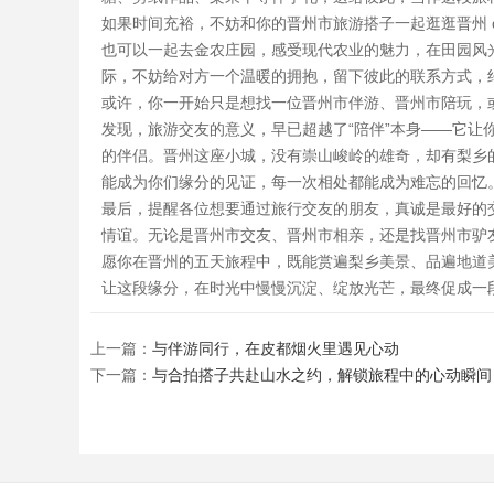
如果时间充裕，不妨和你的晋州市旅游搭子一起逛逛晋州 d
也可以一起去金农庄园，感受现代农业的魅力，在田园风
际，不妨给对方一个温暖的拥抱，留下彼此的联系方式，
或许，你一开始只是想找一位晋州市伴游、晋州市陪玩，
发现，旅游交友的意义，早已超越了“陪伴”本身——它
的伴侣。晋州这座小城，没有崇山峻岭的雄奇，却有梨乡
能成为你们缘分的见证，每一次相处都能成为难忘的回忆
最后，提醒各位想要通过旅行交友的朋友，真诚是最好的
情谊。无论是晋州市交友、晋州市相亲，还是找晋州市驴
愿你在晋州的五天旅程中，既能赏遍梨乡美景、品遍地道
让这段缘分，在时光中慢慢沉淀、绽放光芒，最终促成一
上一篇：
与伴游同行，在皮都烟火里遇见心动
下一篇：
与合拍搭子共赴山水之约，解锁旅程中的心动瞬间