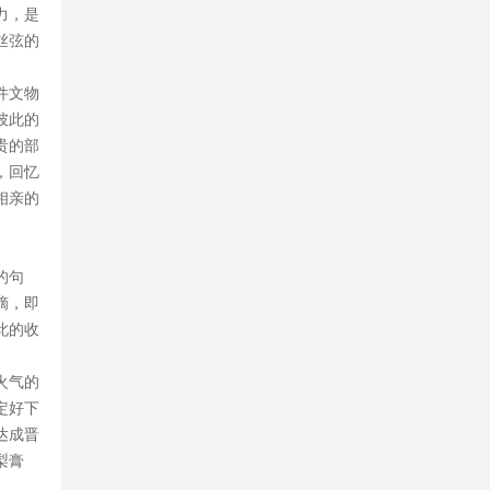
力，是
丝弦的
件文物
彼此的
贵的部
，回忆
相亲的
的句
摘，即
此的收
火气的
定好下
达成晋
梨膏