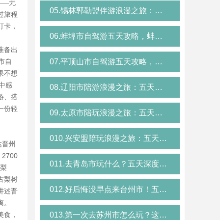
——无
05.锡林郭勒盟伴游浪漫之旅：五天深度游攻略，与锡林郭勒盟驴友共赴草原之约，开启旅游交友新体验
过旅程
打卡，
06.蚌埠市自驾游五天攻略，蚌埠市陪游分享真实体验
准备出
市自
07.平顶山市自驾游五天攻略，平顶山陪游分享真实体验
果不想
中感
08.辽阳市陪游浪漫之旅：五天深度游攻略，与辽阳市驴友共赴海滨之约，开启旅游交友新体验
游、搭
一份轻
09.太原市陪玩浪漫之旅：五天深度游攻略，与太原市驴友共赴山水之约，开启旅游交友新体验
010.兴安盟陪玩浪漫之旅：五天深度游攻略，与兴安盟驴友共赴草原之约，开启旅游交友新体验
达晋州
700
011.去青岛市玩什么？五天深度游攻略，青岛伴游带你解锁隐藏玩法
进梨
古梨树
012.好后悔没早点来台州市！五天玩遍精华，台州市伴游体验报告
讲述晋
离。
美食，
013.第一次去苏州市怎么玩？这份五天攻略太全了，苏州市旅游搭子都在用