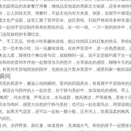
观光园周边的农家餐厅用餐，继续品尝地道的周家庄大锅菜，还有本地特
特，让人回味无穷。用餐时，不妨主动为对方夹菜、倒茶，在细节中展现
遗文化产业园，这里汇聚了晋州官伞、赵氏剪纸、刘葫芦烙画等多种非遗
至一起动手尝试制作简单的剪纸作品，在一针一线、一刀一剪的协作中，
们这段旅程的专属纪念。
产、手工艺品、特色小吃和趣味游戏，能让你找回儿时赶集的快乐。和你
，尝一尝本地小吃，玩一玩趣味游戏，在欢声笑语中，进一步熟悉彼此。
来这儿逛，随便找个摊位搭句话，就能聊到一起，说不定还能约着下次一
妨和你的晋州市伴游一起整理当天的照片，分享彼此的感悟，聊聊今天的
，有晋州市异地陪游的陪伴，也能在这片梨乡美景中，感受到家一般的温
瞬间
诗意的风景中，邂逅心动的瞬间。晋州的田园风光，有着冀中平原独有的
，都适合与陪伴的人一起欣赏，在宁静与美好中，加深彼此的感情。早上
然氧吧”，河水澄澈、芦苇丛生，水鸟成群，微风拂过，芦苇摇曳，景色十
听水鸟鸣叫，感受大自然的宁静与美好；也可以一起在观鸟台，用望远镜
光。如果天气适宜，还可以一起租一艘小船，泛舟河上，吹着温柔的晚风
的回忆。
土鸡、凉拌野菜、蒸红薯，味道质朴，充满烟火气。和你的搭子一起围坐