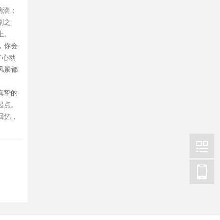
滴滴；
别之
止。
，你会
了心动
风景都
真挚的
起点。
回忆，