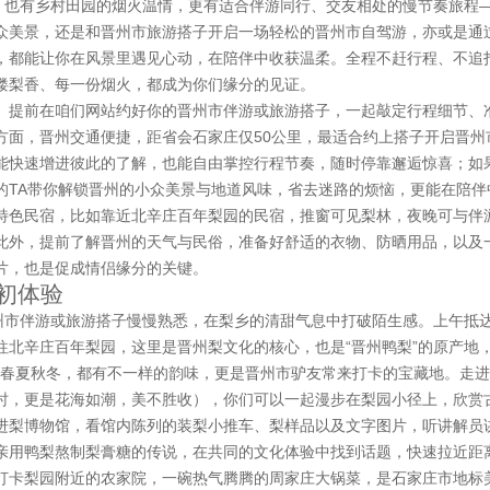
漫，也有乡村田园的烟火温情，更有适合伴游同行、交友相处的慢节奏旅程
众美景，还是和晋州市旅游搭子开启一场轻松的晋州市自驾游，亦或是通
，都能让你在风景里遇见心动，在陪伴中收获温柔。全程不赶行程、不追
缕梨香、每一份烟火，都成为你们缘分的见证。
。提前在咱们网站约好你的晋州市伴游或旅游搭子，一起敲定行程细节、
方面，晋州交通便捷，距省会石家庄仅50公里，最适合约上搭子开启晋州
能快速增进彼此的了解，也能自由掌控行程节奏，随时停靠邂逅惊喜；如
的TA带你解锁晋州的小众美景与地道风味，省去迷路的烦恼，更能在陪伴
特色民宿，比如靠近北辛庄百年梨园的民宿，推窗可见梨林，夜晚可与伴
此外，提前了解晋州的天气与民俗，准备好舒适的衣物、防晒用品，以及
片，也是促成情侣缘分的关键。
友初体验
晋州市伴游或旅游搭子慢慢熟悉，在梨乡的清甜气息中打破陌生感。上午抵
北辛庄百年梨园，这里是晋州梨文化的核心，也是“晋州鸭梨”的原产地，2
无论春夏秋冬，都有不一样的韵味，更是晋州市驴友常来打卡的宝藏地。走
时，更是花海如潮，美不胜收），你们可以一起漫步在梨园小径上，欣赏
进梨博物馆，看馆内陈列的装梨小推车、梨样品以及文字图片，听讲解员
亲用鸭梨熬制梨膏糖的传说，在共同的文化体验中找到话题，快速拉近距
打卡梨园附近的农家院，一碗热气腾腾的周家庄大锅菜，是石家庄市地标