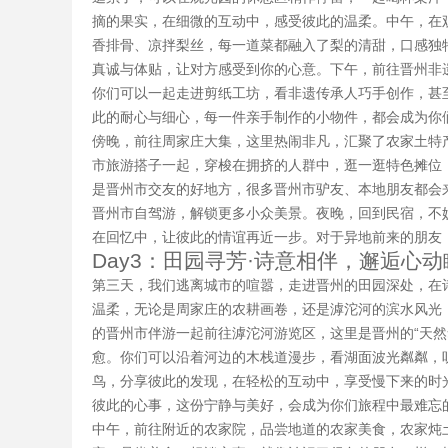
摘的果实，在细微的互动中，感受彼此的温柔。中午，在
香排骨、凉拌梨丝，每一道菜都融入了梨的清甜，口感独
真诚与体贴，让对方感受到你的心意。下午，前往晋州非
你们可以一起走进剪纸工坊，看非遗传承人巧手创作，甚
此的耐心与细心，每一件亲手制作的小物件，都会成为你
傍晚，前往周家庄大集，这里热闹非凡，汇聚了农家土特
市旅游搭子一起，穿梭在拥挤的人群中，逛一逛特色摊位
是晋州市交友的好地方，很多晋州市驴友、本地朋友都会
晋州市自驾游，解锁更多小众美景。夜晚，回到民宿，不
在回忆中，让彼此的情谊再近一步。对于异地前来的朋友
Day3：田园寻芳·诗意相伴，邂逅心动
第三天，我们逃离城市的喧嚣，走进晋州的田园深处，在
温柔，无论是周家庄的农耕画卷，还是滹沱河的滨水风光
的晋州市伴游一起前往滹沱河游览区，这里是晋州的“天
愈。你们可以沿着河边的木栈道漫步，看湖面波光粼粼，
鸟，分享彼此的发现，在轻松的互动中，享受慢下来的时
彼此的心事，这份宁静与美好，会成为你们旅程中最难忘
中午，前往附近的农家院，品尝地道的农家美食，农家炖