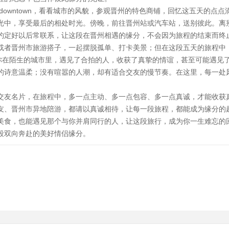
owntown，看看城市的风貌，参观晋州的特色商铺，回忆这五天的点点
光中，享受最后的相处时光。傍晚，前往晋州站或汽车站，送别彼此。离
约定好以后常联系，让这段在晋州相遇的缘分，不会因为旅程的结束而终
或者晋州市旅游搭子，一起摆脱孤单、打卡美景；但在这段五天的旅程中
让你在陌生的城市里，遇见了合拍的人，收获了真挚的情谊，甚至可能遇见
的诗意温柔；没有喧嚣的人潮，却有适合交友的慢节奏。在这里，每一处
。
交友名片，在旅程中，多一点主动、多一点包容、多一点真诚，才能收获
友、晋州市异地陪游，都请以真诚相待，让每一段旅程，都能成为缘分的
美食，也能遇见那个与你并肩同行的人，让这段旅行，成为你一生难忘的
段双向奔赴的美好情侣缘分。