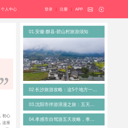
个人中心
登录
注册
APP
|
|
01.安徽-黟县-碧山村旅游须知
02.长沙旅游攻略：这5个地方一定要去！
03.沈阳市伴游浪漫之旅：五天深度游攻略，与沈阳市驴友共赴海滨之约，开启旅游交友新体验
，初心
04.孝感市自驾游五天攻略，孝感陪游分享真实体验
，这座