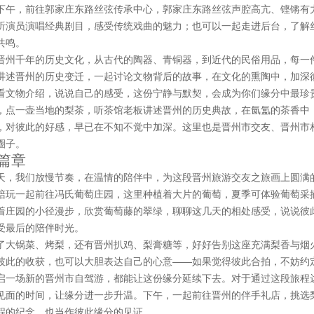
下午，前往郭家庄东路丝弦传承中心，郭家庄东路丝弦声腔高亢、铿锵有
听演员演唱经典剧目，感受传统戏曲的魅力；也可以一起走进后台，了解
共鸣。
晋州千年的历史文化，从古代的陶器、青铜器，到近代的民俗用品，每一
讲述晋州的历史变迁，一起讨论文物背后的故事，在文化的熏陶中，加深
看文物介绍，说说自己的感受，这份宁静与默契，会成为你们缘分中最珍
，点一壶当地的梨茶，听茶馆老板讲述晋州的历史典故，在氤氲的茶香中
，对彼此的好感，早已在不知不觉中加深。这里也是晋州市交友、晋州市
圈子。
篇章
天，我们放慢节奏，在温情的陪伴中，为这段晋州旅游交友之旅画上圆满
陪玩一起前往冯氏葡萄庄园，这里种植着大片的葡萄，夏季可体验葡萄采
着庄园的小径漫步，欣赏葡萄藤的翠绿，聊聊这几天的相处感受，说说彼
受最后的陪伴时光。
了大锅菜、烤梨，还有晋州扒鸡、梨膏糖等，好好告别这座充满梨香与烟
彼此的收获，也可以大胆表达自己的心意——如果觉得彼此合拍，不妨约
启一场新的晋州市自驾游，都能让这份缘分延续下去。对于通过这段旅程
见面的时间，让缘分进一步升温。下午，一起前往晋州的伴手礼店，挑选
程的纪念，也当作彼此缘分的见证。