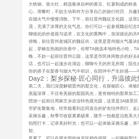
大铁锅、柴火灶，精选集体自种的黄豆、红薯制成的粉条
心。用餐时，不妨主动和对方分享自己的旅行经历、兴趣
在烟火气中慢慢消散。下午，前往晋州魏征文化园，这里
茂，充满了浓厚的文化气息。你们可以一起参观魏征纪念
聊彼此的价值观与追求，在文化的熏陶中，加深彼此的共
傍晚，前往晋州老城区的魏征街，这里是晋州烟火气最浓
起，穿梭在热闹的街巷中，你帮TA挑选本地特色小吃，T
晚，不妨一起前往晋州公园，这里是市民休闲散步的好去
话，也可以一起漫步在湖边，聊聊今天的所见所闻，陌生
你的搭子在梨香与烟火气中初识，在陪伴中产生好感——
Day2：梨乡探秘·匠心同行，升温彼此
第二天，我们深度解锁晋州的梨文化，在探秘匠心、体验
底蕴深厚，不仅有美丽的梨园风光，更有独特的梨果加工
陪游一起前往周家庄乡农业特色观光园，这里是3A级景
市驴友聚集地，经常能看到志同道合的驴友结伴而行。走
采摘乐趣，秋季可收获累累硕果，随手一拍都是治愈系大
拍照打卡，记录美好时光；也可以一起体验采摘乐趣，亲
契。
逛累了，可以在观光园的休息区稍作停留，一起喝杯梨汁