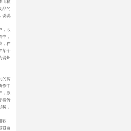
季山楂
制品的
，说说
中，欣
围中，
戏，在
在某个
为晋州
到的剪
协作中
产，原
穿着传
默契，
甜软
聊聊自