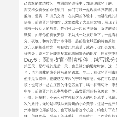
己喜欢的传统技艺，在思想的碰撞中，加深彼此的了解。
深受群众喜爱的非遗项目，你们可以一起观看丝弦表演，
服装、道具，和演员交流，在共同的体验中，增进彼此的
傍晚，前往晋州博物馆，这里收藏了大量的文物，展现了
都有一段动人的故事。你们可以一起逛博物馆，听讲解员
默契。如果你们喜欢安静，不妨找一处展厅坐下，一起看
分。夜晚，和你的晋州市伴游一起前往老城区的特色茶馆
这几天的相处时光，聊聊彼此的感受，或许，你们会发现
好去处，说不定还能遇见其他志同道合的朋友，拓宽交友
Day5：圆满收官·温情相伴，续写缘分
第五天，是行程的最后一天，也是缘分的延续时刻。这一
号，也为彼此的缘分续写新的篇章。早上，和你的晋州市
使不是采摘季，也能感受庄园的宁静与惬意。你们可以沿
获；也可以一起在庄园的休息区坐下，喝一杯葡萄汁，享
中午，前往晋州的老字号餐厅，品尝晋州的特色美食，除
小城。用餐时，不妨和对方聊聊这五天的相处感受，说说
次的旅行，无论是继续探索晋州的小众美景，还是一起开
州市相亲心愿的朋友，也可以趁着这个机会，约定好下次
糖、剪纸作品、梨果干等伴手礼，送给彼此，当作这段旅