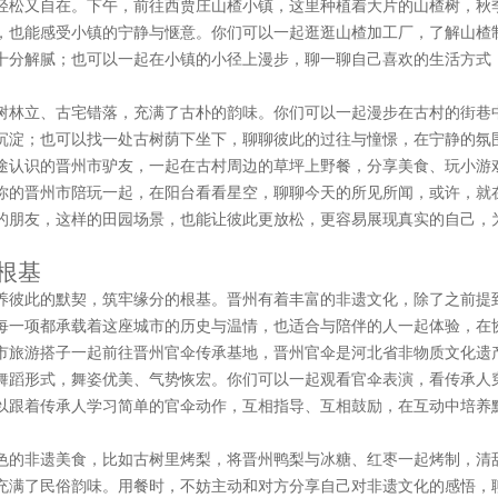
轻松又自在。下午，前往西贾庄山楂小镇，这里种植着大片的山楂树，秋
，也能感受小镇的宁静与惬意。你们可以一起逛逛山楂加工厂，了解山楂
十分解腻；也可以一起在小镇的小径上漫步，聊一聊自己喜欢的生活方式
。
树林立、古宅错落，充满了古朴的韵味。你们可以一起漫步在古村的街巷
沉淀；也可以找一处古树荫下坐下，聊聊彼此的过往与憧憬，在宁静的氛
途认识的晋州市驴友，一起在古村周边的草坪上野餐，分享美食、玩小游
你的晋州市陪玩一起，在阳台看看星空，聊聊今天的所见所闻，或许，就
的朋友，这样的田园场景，也能让彼此更放松，更容易展现真实的自己，
根基
养彼此的默契，筑牢缘分的根基。晋州有着丰富的非遗文化，除了之前提
每一项都承载着这座城市的历史与温情，也适合与陪伴的人一起体验，在
市旅游搭子一起前往晋州官伞传承基地，晋州官伞是河北省非物质文化遗
舞蹈形式，舞姿优美、气势恢宏。你们可以一起观看官伞表演，看传承人
以跟着传承人学习简单的官伞动作，互相指导、互相鼓励，在互动中培养
色的非遗美食，比如古树里烤梨，将晋州鸭梨与冰糖、红枣一起烤制，清
充满了民俗韵味。用餐时，不妨主动和对方分享自己对非遗文化的感悟，