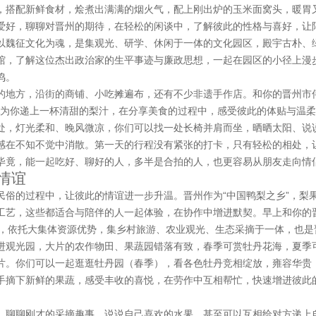
，搭配新鲜食材，烩煮出满满的烟火气，配上刚出炉的玉米面窝头，暖胃
爱好，聊聊对晋州的期待，在轻松的闲谈中，了解彼此的性格与喜好，让
以魏征文化为魂，是集观光、研学、休闲于一体的文化园区，殿宇古朴、
馆，了解这位杰出政治家的生平事迹与廉政思想，一起在园区的小径上漫
鸣。
的地方，沿街的商铺、小吃摊遍布，还有不少非遗手作店。和你的晋州市
A为你递上一杯清甜的梨汁，在分享美食的过程中，感受彼此的体贴与温
处，灯光柔和、晚风微凉，你们可以找一处长椅并肩而坐，晒晒太阳、说
感在不知不觉中消散。第一天的行程没有紧张的打卡，只有轻松的相处，
毕竟，能一起吃好、聊好的人，多半是合拍的人，也更容易从朋友走向情
情谊
民俗的过程中，让彼此的情谊进一步升温。晋州作为“中国鸭梨之乡”，梨
工艺，这些都适合与陪伴的人一起体验，在协作中增进默契。早上和你的
区，依托大集体资源优势，集乡村旅游、农业观光、生态采摘于一体，也是
进观光园，大片的农作物田、果蔬园错落有致，春季可赏牡丹花海，夏季
片。你们可以一起逛逛牡丹园（春季），看各色牡丹竞相绽放，雍容华贵
手摘下新鲜的果蔬，感受丰收的喜悦，在劳作中互相帮忙，快速增进彼此
，聊聊刚才的采摘趣事，说说自己喜欢的水果，甚至可以互相给对方递上