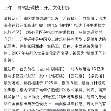
上午：自驾赴碉楼，开启文化初探
清晨从江门市区或周边城市出发，若选择江门自驾游，沿沈
海高速转开阳高速行驶，约 1.5 小时即可抵达【开平碉楼文
化旅游区】（核心景区包括自力村碉楼群、马降龙碉楼群、
立园）。开平碉楼是中国乡土建筑的特殊类型，是侨胞为防
范匪患、保护家园而建，集防卫、居住、中西建筑风格于一
体，2007 年被列入世界文化遗产名录，被誉为 “散落田间的
史诗”。
抵达后，首先前往【自力村碉楼群】。村内散落着 15 座碉
楼与多座西式别墅，其中【铭石楼】【云幻楼】【振安楼】
最为著名。铭石楼建于 1925 年，楼高 6 层，是自力村最高
的碉楼，楼内保留了当年侨胞使用的欧式家具、钟表、留声
机等物品，登上顶楼可俯瞰整片稻田与碉楼群，清晨的阳光
洒在金黄稻田与灰色碉楼上，画面极具年代感。若同行的有
江门陪游，他们会为你讲解碉楼的建造背景与侨胞故事，如