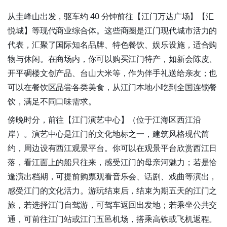
从圭峰山出发，驱车约 40 分钟前往【江门万达广场】【汇
悦城】等现代商业综合体。这些商圈是江门现代城市活力的
代表，汇聚了国际知名品牌、特色餐饮、娱乐设施，适合购
物与休闲。在商场内，你可以购买江门特产，如新会陈皮、
开平碉楼文创产品、台山大米等，作为伴手礼送给亲友；也
可以在餐饮区品尝各类美食，从江门本地小吃到全国连锁餐
饮，满足不同口味需求。
傍晚时分，前往【江门演艺中心】（位于江海区西江沿
岸）。演艺中心是江门的文化地标之一，建筑风格现代简
约，周边设有西江观景平台。你可以在观景平台欣赏西江日
落，看江面上的船只往来，感受江门的母亲河魅力；若是恰
逢演出档期，可提前购票观看音乐会、话剧、戏曲等演出，
感受江门的文化活力。游玩结束后，结束为期五天的江门之
旅，若选择江门自驾游，可驾车返回出发地；若乘坐公共交
通，可前往江门站或江门五邑机场，搭乘高铁或飞机返程。