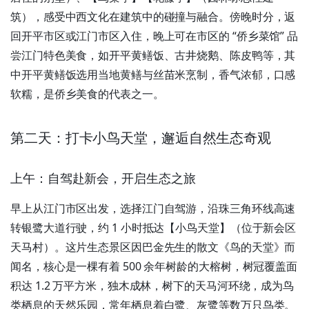
筑），感受中西文化在建筑中的碰撞与融合。傍晚时分，返
回开平市区或江门市区入住，晚上可在市区的 “侨乡菜馆” 品
尝江门特色美食，如开平黄鳝饭、古井烧鹅、陈皮鸭等，其
中开平黄鳝饭选用当地黄鳝与丝苗米烹制，香气浓郁，口感
软糯，是侨乡美食的代表之一。
第二天：打卡小鸟天堂，邂逅自然生态奇观
上午：自驾赴新会，开启生态之旅
早上从江门市区出发，选择江门自驾游，沿珠三角环线高速
转银鹭大道行驶，约 1 小时抵达【小鸟天堂】（位于新会区
天马村）。这片生态景区因巴金先生的散文《鸟的天堂》而
闻名，核心是一棵有着 500 余年树龄的大榕树，树冠覆盖面
积达 1.2 万平方米，独木成林，树下的天马河环绕，成为鸟
类栖息的天然乐园，常年栖息着白鹭、灰鹭等数万只鸟类。