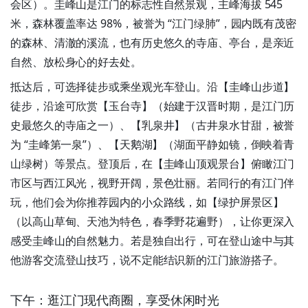
会区）。圭峰山是江门的标志性自然景观，主峰海拔 545
米，森林覆盖率达 98%，被誉为 “江门绿肺”，园内既有茂密
的森林、清澈的溪流，也有历史悠久的寺庙、亭台，是亲近
自然、放松身心的好去处。
抵达后，可选择徒步或乘坐观光车登山。沿【圭峰山步道】
徒步，沿途可欣赏【玉台寺】（始建于汉晋时期，是江门历
史最悠久的寺庙之一）、【乳泉井】（古井泉水甘甜，被誉
为 “圭峰第一泉”）、【天鹅湖】（湖面平静如镜，倒映着青
山绿树）等景点。登顶后，在【圭峰山顶观景台】俯瞰江门
市区与西江风光，视野开阔，景色壮丽。若同行的有江门伴
玩，他们会为你推荐园内的小众路线，如【绿护屏景区】
（以高山草甸、天池为特色，春季野花遍野），让你更深入
感受圭峰山的自然魅力。若是独自出行，可在登山途中与其
他游客交流登山技巧，说不定能结识新的江门旅游搭子。
下午：逛江门现代商圈，享受休闲时光