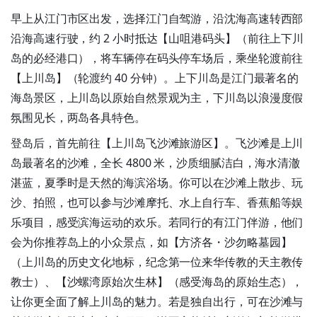
早上从江门市区出发，选择江门自驾游，沿沈海高速转西部
沿海高速行驶，约 2 小时抵达【山咀港码头】（前往上下川
岛的必经港口），将车辆停在码头停车场后，乘坐轮渡前往
【上川岛】（轮渡约 40 分钟）。上下川岛是江门最著名的
海岛景区，上川岛以原始自然景观为主，下川岛以浪漫度假
氛围见长，两岛各具特色。
登岛后，首先前往【上川岛飞沙滩旅游区】。飞沙滩是上川
岛最著名的沙滩，全长 4800 米，沙质细腻洁白，海水清澈
湛蓝，夏季时是天然的海滨浴场。你可以在沙滩上散步、玩
沙、拍照，也可以参与沙滩摩托、水上自行车、香蕉船等娱
乐项目，感受滨海运动的欢乐。若同行的有江门伴游，他们
会为你推荐岛上的小众景点，如【方济各・沙勿略墓园】
（上川岛的历史文化地标，纪念第一位来华传教的天主教传
教士）、【沙螺湾原始次生林】（感受海岛的原始生态），
让你更全面了解上川岛的魅力。若是独自出行，可在沙滩与