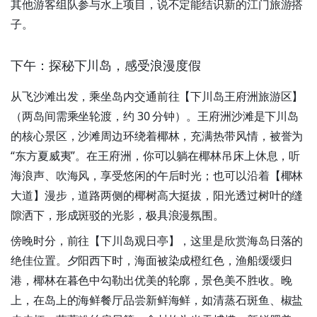
其他游客组队参与水上项目，说不定能结识新的江门旅游搭
子。
下午：探秘下川岛，感受浪漫度假
从飞沙滩出发，乘坐岛内交通前往【下川岛王府洲旅游区】
（两岛间需乘坐轮渡，约 30 分钟）。王府洲沙滩是下川岛
的核心景区，沙滩周边环绕着椰林，充满热带风情，被誉为
“东方夏威夷”。在王府洲，你可以躺在椰林吊床上休息，听
海浪声、吹海风，享受悠闲的午后时光；也可以沿着【椰林
大道】漫步，道路两侧的椰树高大挺拔，阳光透过树叶的缝
隙洒下，形成斑驳的光影，极具浪漫氛围。
傍晚时分，前往【下川岛观日亭】，这里是欣赏海岛日落的
绝佳位置。夕阳西下时，海面被染成橙红色，渔船缓缓归
港，椰林在暮色中勾勒出优美的轮廓，景色美不胜收。晚
上，在岛上的海鲜餐厅品尝新鲜海鲜，如清蒸石斑鱼、椒盐