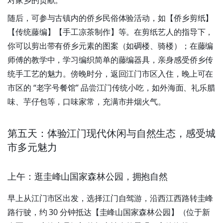
对家乡的贡献。
随后，可参与古镇内的侨乡民俗体验活动，如【侨乡剪纸】
【传统藤编】【手工凉茶制作】等。在剪纸艺人的指导下，
你可以剪出带有侨乡元素的图案（如碉楼、骑楼）；在藤编
师傅的教学中，学习编织简单的藤编器具，亲身感受侨乡传
统手工艺的魅力。傍晚时分，返回江门市区入住，晚上可在
市区的 “老字号餐馆” 品尝江门传统小吃，如外海面、礼乐腊
味、芋仔包等，口味家常，充满市井烟火气。
第五天：体验江门现代休闲与自然生态，感受城
市多元魅力
上午：逛圭峰山国家森林公园，拥抱自然
早上从江门市区出发，选择江门自驾游，沿西江西路转圭峰
路行驶，约 30 分钟抵达【圭峰山国家森林公园】（位于新