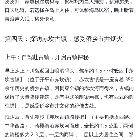
皮皮虾、蒜蓉粉丝扇贝等，食材均为当天捕捞，新鲜肥美，
口味地道。若选择在岛上入住，可体验海岛民宿，晚上听着
海浪声入眠，格外惬意。
第四天：探访赤坎古镇，感受侨乡市井烟火
上午：自驾赴古镇，开启古镇探秘
早上从上下川岛返回山咀港码头，驾车约 1.5 小时抵达【赤
坎古镇】（位于开平市赤坎镇）。赤坎古镇是一座有着 350
余年历史的侨乡古镇，因贯穿全镇的赤坎河而得名，古镇内
保留了大量骑楼建筑，既有中式的雕梁画栋，也有西式的圆
柱拱门，是感受侨乡市井文化的绝佳去处。
抵达后，首先漫步【赤坎古镇骑楼街】（主要包括堤西路、
中华西路）。骑楼街沿赤坎河而建，全长约 1.5 公里，两侧
的骑楼多为 2-3 层，一层为商铺，二层以上为居住空间，部