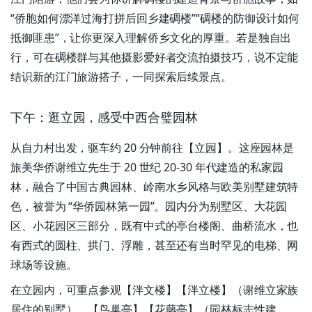
“侨胞如何漂洋过海打拼后回乡建碉楼”“碉楼的防御设计如何
抵御匪患”，让你更深入理解侨乡文化的厚重。若是独自出
行，可在碉楼群与其他摄影爱好者交流拍摄技巧，说不定能
结识新的江门旅游搭子，一同探索后续景点。
下午：逛立园，感受中西合璧园林
从自力村出发，驱车约 20 分钟前往【立园】。这座园林是
旅美华侨谢维立先生于 20 世纪 20-30 年代建造的私家园
林，融合了中国古典园林、岭南水乡风格与欧美别墅建筑特
色，被誉为 “华侨园林第一园”。园内分为别墅区、大花园
区、小花园区三部分，既有中式的亭台楼阁、曲桥流水，也
有西式的圆柱、拱门、浮雕，甚至还有当时罕见的电梯、网
球场等设施。
在立园内，可重点参观【泮文楼】【泮立楼】（谢维立家族
居住的别墅）、【鸟巢亭】【花藤亭】（园林标志性建