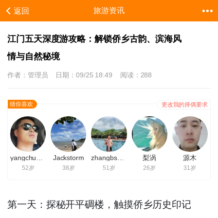
旅游资讯
返回
江门五天深度游攻略：解锁侨乡古韵、滨海风
情与自然秘境
作者：管理员
日期：09/25 18:49
阅读：288
猜你喜欢
更改我的择偶要求
yangchunshen
Jackstorm
zhangbsoliang
梨涡
源木
52岁
38岁
51岁
26岁
31岁
第一天：探秘开平碉楼，触摸侨乡历史印记