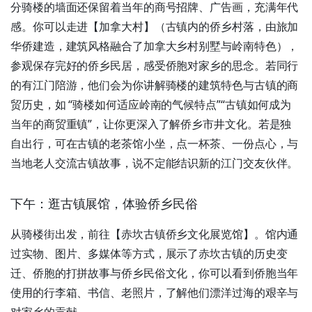
分骑楼的墙面还保留着当年的商号招牌、广告画，充满年代
感。你可以走进【加拿大村】（古镇内的侨乡村落，由旅加
华侨建造，建筑风格融合了加拿大乡村别墅与岭南特色），
参观保存完好的侨乡民居，感受侨胞对家乡的思念。若同行
的有江门陪游，他们会为你讲解骑楼的建筑特色与古镇的商
贸历史，如 “骑楼如何适应岭南的气候特点”“古镇如何成为
当年的商贸重镇”，让你更深入了解侨乡市井文化。若是独
自出行，可在古镇的老茶馆小坐，点一杯茶、一份点心，与
当地老人交流古镇故事，说不定能结识新的江门交友伙伴。
下午：逛古镇展馆，体验侨乡民俗
从骑楼街出发，前往【赤坎古镇侨乡文化展览馆】。馆内通
过实物、图片、多媒体等方式，展示了赤坎古镇的历史变
迁、侨胞的打拼故事与侨乡民俗文化，你可以看到侨胞当年
使用的行李箱、书信、老照片，了解他们漂洋过海的艰辛与