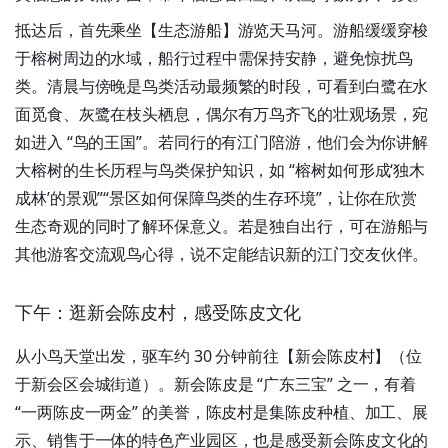
抵达后，首先乘坐【生态游船】游览天马河。游船缓缓穿梭
于榕树周边的水域，船行过程中需保持安静，避免惊扰鸟
类。清晨与傍晚是鸟类活动最频繁的时段，可看到白鹭在水
面觅食、灰鹭在枝头栖息，偶尔有万鸟齐飞的壮观场景，宛
如进入 “鸟的王国”。若同行的有江门陪游，他们会为你讲解
大榕树的生长历程与鸟类保护知识，如 “榕树如何形成‘独木
成林’的景观”“景区如何保障鸟类的生存环境”，让你在欣赏
生态奇观的同时了解环保意义。若是独自出行，可在游船与
其他游客交流观鸟心得，说不定能结识新的江门交友伙伴。
下午：逛新会陈皮村，感受陈皮文化
从小鸟天堂出发，驱车约 30 分钟前往【新会陈皮村】（位
于新会区会城街道）。新会陈皮是 “广东三宝” 之一，有着
“一两陈皮一两金” 的美誉，陈皮村是集陈皮种植、加工、展
示、销售于一体的特色产业园区，也是感受新会陈皮文化的