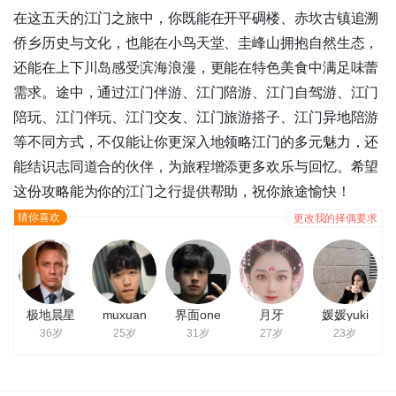
在这五天的江门之旅中，你既能在开平碉楼、赤坎古镇追溯
侨乡历史与文化，也能在小鸟天堂、圭峰山拥抱自然生态，
还能在上下川岛感受滨海浪漫，更能在特色美食中满足味蕾
需求。途中，通过江门伴游、江门陪游、江门自驾游、江门
陪玩、江门伴玩、江门交友、江门旅游搭子、江门异地陪游
等不同方式，不仅能让你更深入地领略江门的多元魅力，还
能结识志同道合的伙伴，为旅程增添更多欢乐与回忆。希望
这份攻略能为你的江门之行提供帮助，祝你旅途愉快！
猜你喜欢
更改我的择偶要求
极地晨星
muxuan
界面one
月牙
媛媛yuki
36岁
25岁
31岁
27岁
23岁